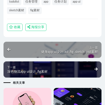
todolist
任务管理
app
任务计划
app ui
sketch素材
fig素材
收藏
海报分享
上一篇
健身app ui设计 .xd .fig .sketch .psd素材
下一篇
深色物流app ui设计 .fig素材
相关文章