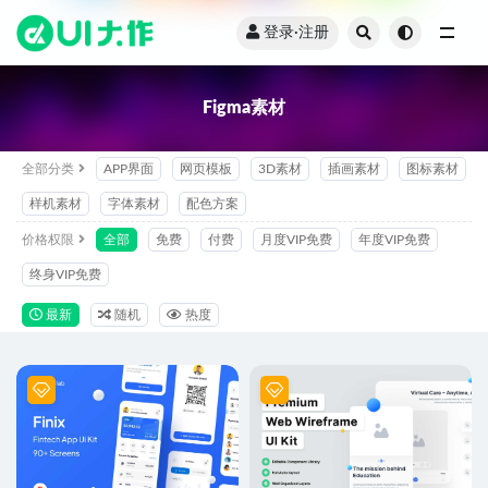
登录·注册
全部
Figma素材
全部分类
APP界面
网页模板
3D素材
插画素材
图标素材
样机素材
字体素材
配色方案
价格权限
全部
免费
付费
月度VIP免费
年度VIP免费
终身VIP免费
最新
随机
热度