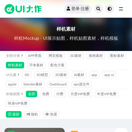
登录·注册
样机素材
样机素材
样机Mockup - UI展示贴图，样机贴图素材，样机模板
全部分类
APP界面
网页模板
3D素材
插画素材
图标素材
样机素材
字体素材
配色方案
UI元素
3D
3D模型
3D素材
AI素材
app
app ui
apple
blender素材
Dashboard
eps源文件
价格权限
全部
免费
付费
月度VIP免费
年度VIP免费
终身VIP免费
最新
随机
热度