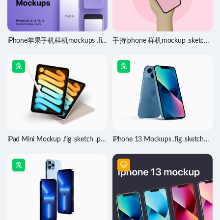
iPhone苹果手机样机mockups .fig
手持iphone 样机mockup .sketch
素材
素材
免
免
iPad Mini Mockup .fig .sketch .psd
iPhone 13 Mockups .fig .sketch
素材
.psd素材
免