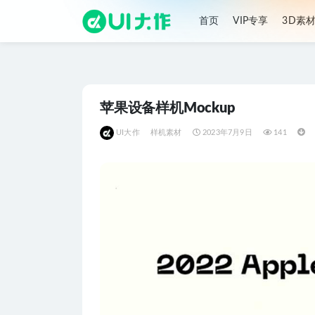
首页
VIP专享
3D素
全部
苹果设备样机Mockup
UI大作
样机素材
2023年7月9日
141