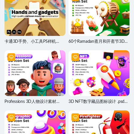
卡通3D手势、小工具PS样机
60个Ramadan斋月和开斋节3D图
mockup贴图 PS素材
标素材
Professions 3D人物设计素材
3D NFT数字藏品图标设计 .psd
PS、Obj、blender源文件
.obj .blend素材