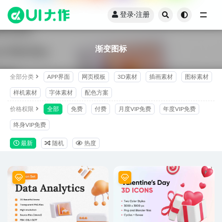
登录·注册
全部
渐变图标
全部分类
APP界面
网页模板
3D素材
插画素材
图标素材
样机素材
字体素材
配色方案
价格权限
全部
免费
付费
月度VIP免费
年度VIP免费
终身VIP免费
最新
随机
热度