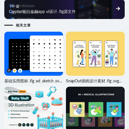
下一篇
Crypter银行金融app ui设计 .fig源文件
相关文章
基础实用图标 .fig .xd .sketch .svg
SnapOut插画设计素材 .fig .svg源
素材
文件