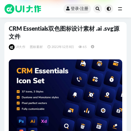
登录·注册
全部
CRM Essentials双色图标设计素材 .ai .svg源
文件
UI大作
图标素材
2022年12月8日
65