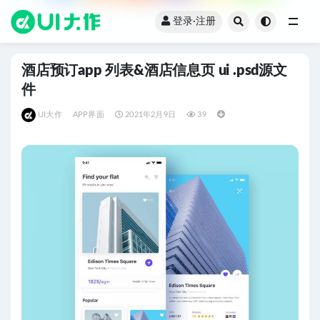
登录·注册
全部
酒店预订app 列表&酒店信息页 ui .psd源文
件
UI大作
APP界面
2021年2月9日
39