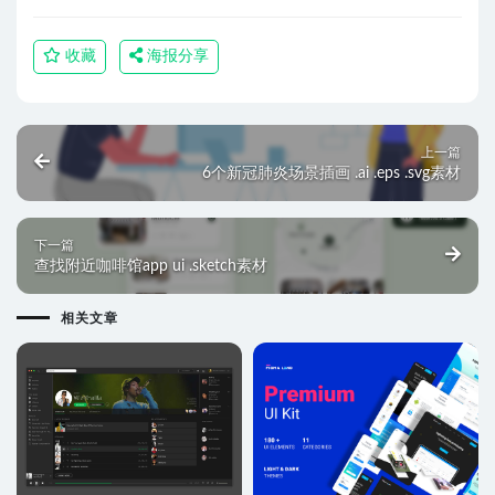
收藏
海报分享
上一篇
6个新冠肺炎场景插画 .ai .eps .svg素材
下一篇
查找附近咖啡馆app ui .sketch素材
相关文章