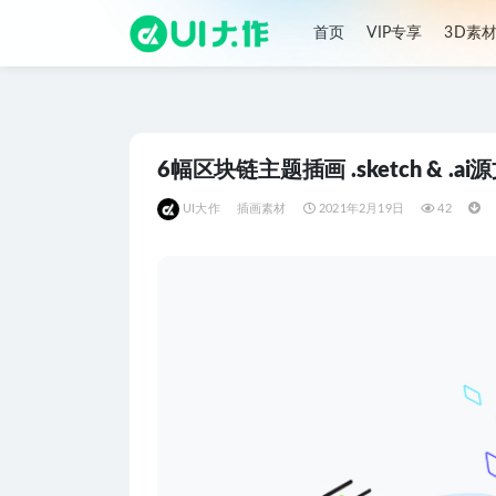
首页
VIP专享
3D素
全部
6幅区块链主题插画 .sketch & .ai
UI大作
插画素材
2021年2月19日
42