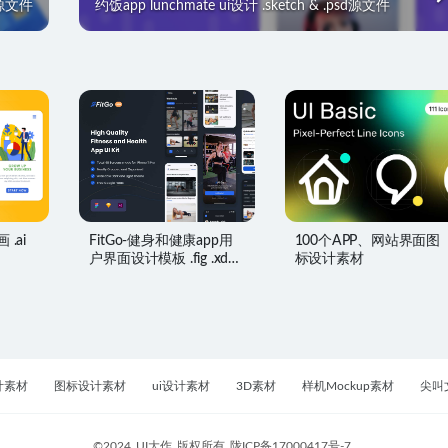
h源文件
约饭app lunchmate ui设计 .sketch & .psd源文件
 .ai
FitGo-健身和健康app用
100个APP、网站界面图
户界面设计模板 .fig .xd
标设计素材
.sketch素材
计素材
图标设计素材
ui设计素材
3D素材
样机Mockup素材
尖叫
©2024
UI大作
版权所有
陇ICP备17000417号-7