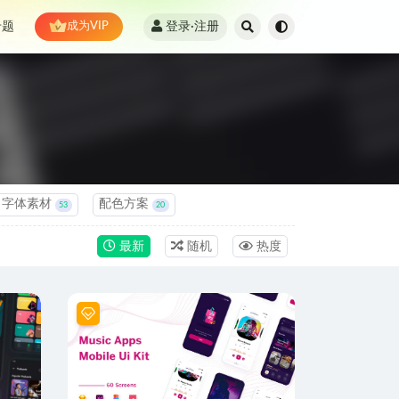
登录·注册
专题
成为VIP
字体素材
配色方案
53
20
最新
随机
热度