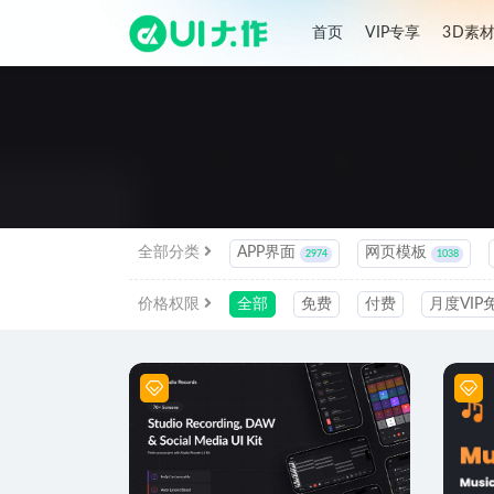
首页
VIP专享
3D素
全部
全部分类
APP界面
网页模板
2974
1038
价格权限
全部
免费
付费
月度VIP