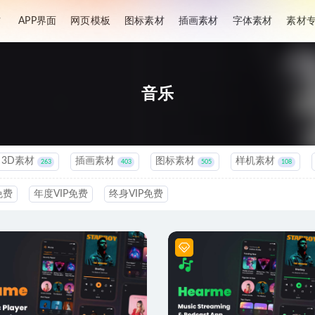
材
APP界面
网页模板
图标素材
插画素材
字体素材
素材
音乐
3D素材
插画素材
图标素材
样机素材
263
403
505
108
免费
年度VIP免费
终身VIP免费