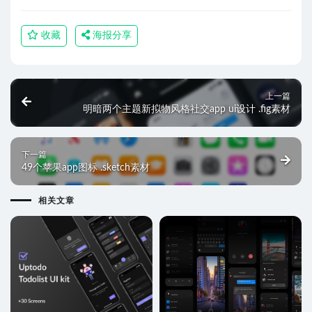
收藏
海报分享
上一篇
明暗两个主题新拟物风格社交app ui设计 .fig素材
下一篇
49个苹果app图标 .sketch素材
相关文章