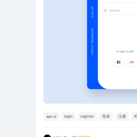
app ui
login
register
登录
注册