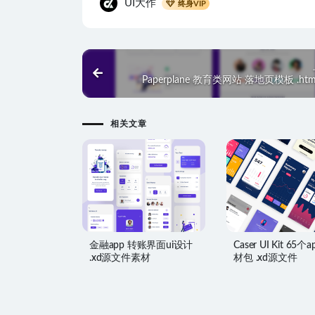
UI大作
终身VIP
Paperplane 教育类网站 落地页模板 .ht
相关文章
金融app 转账界面ui设计
Caser UI Kit 65个a
.xd源文件素材
材包 .xd源文件