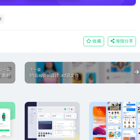
d
收藏
海报分享
上一篇
下一篇
vg 素材
约会app ui设计 .xd源文件