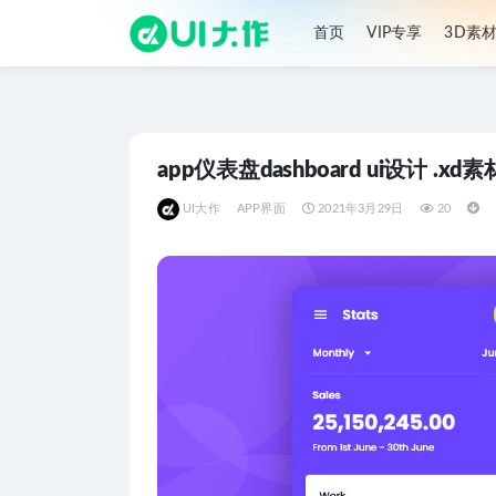
首页
VIP专享
3D素
全部
app仪表盘dashboard ui设计 .xd素
UI大作
APP界面
2021年3月29日
20