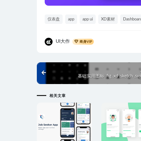
仪表盘
app
app ui
XD素材
Dashboar
UI大作
终身VIP
基础实用图标 .fig .xd .sketch .s
相关文章