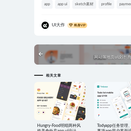
app
app ui
sketch素材
profile
payme
UI大作
终身VIP
网站落地页ui设计 .f
相关文章
Hungry-Food明暗两种风
Todyapp任务管理