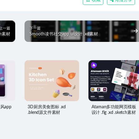
收藏
海报分享
上一篇
下一篇
tch素材
Smooth读书社交app ui设计 .xd素材
物风app
3D厨房美食图标 .xd
Ataman多功能网页模板
.blend源文件素材
设计 .fig .xd .sketch素材