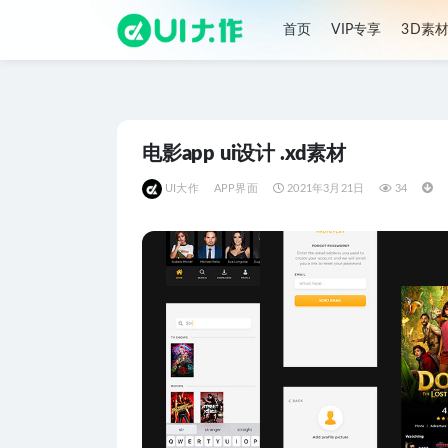
首页
VIP专享
3D素
全部
电影app ui设计 .xd素材
UI大作
APP界面
2021年3月21日
34