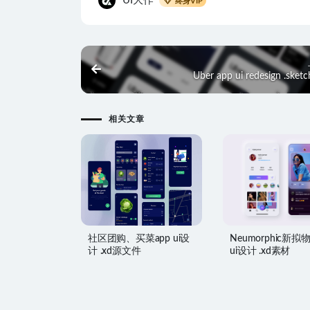
UI大作
终身VIP
Uber app ui redesign .ske
相关文章
社区团购、买菜app ui设
Neumorphic新拟
计 .xd源文件
ui设计 .xd素材