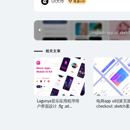
UI大作
终身VIP
Unsplash app ui .ske
相关文章
Lagunya音乐应用程序用
电商app ui结算页
户界面设计 .fig .xd
checkout .sketch
.sketch .studio素材