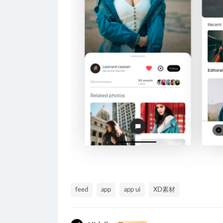
feed
app
app ui
XD素材