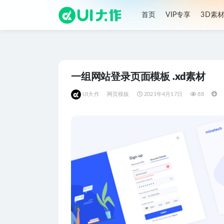
首页
VIP专享
3D素
全部
一组网站登录页面模板 .xd素材
UI大作
网页模板
2021年4月17日
88