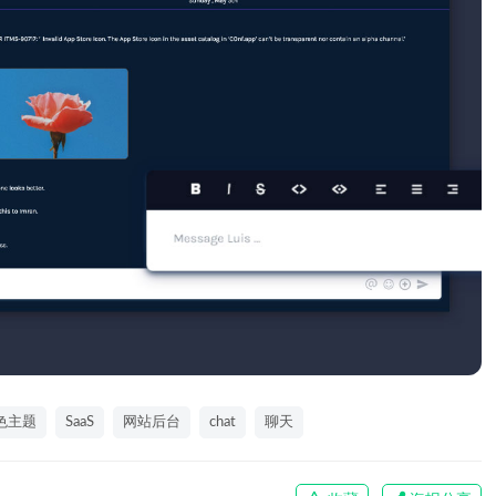
色主题
SaaS
网站后台
chat
聊天