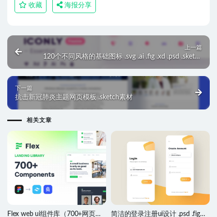
收藏
海报分享
上一篇
120个不同风格的基础图标 .svg .ai .fig .xd .psd .sketch
素材
下一篇
抗击新冠肺炎主题网页模板 .sketch素材
相关文章
Flex web ui组件库（700+网页组
简洁的登录注册ui设计 .psd .fig