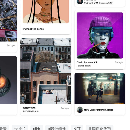
i元素
卡片式
uikit
ui设计组件
NFT
非同质化代币