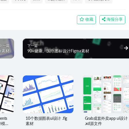
收藏
海报分享
上一篇
下一篇
ma素材
90+健康、医疗图标设计Figma素材
ents
10个数据图表ui设计 .fig
Grab成套外卖app ui设计
件模板
素材
.xd源文件