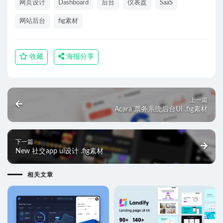
网页设计
Dashboard
后台
仪表盘
SaaS
网站后台
fig素材
收藏
海报分享
上一篇
Acara 票务系统后台UI .fig素材
下一篇
New 社交app ui设计 .fig素材
相关文章