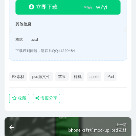
立即下载
w7yi
密码：
其他信息
格式
.psd
下载遇到问题，请联系QQ11250484
PS素材
psd源文件
苹果
样机
apple
iPad
收藏
海报分享
上一篇
iphone xs样机mockup .psd素材