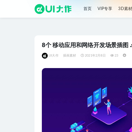
首页
VIP专享
3D素
全部
8个 移动应用和网络开发场景插图 .s
UI大作
插画素材
2021年2月8日
23