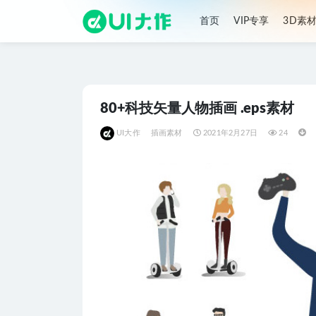
首页
VIP专享
3D素
全部
80+科技矢量人物插画 .eps素材
UI大作
插画素材
2021年2月27日
24