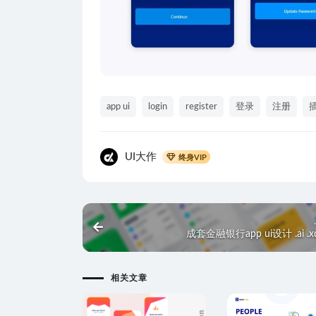
app ui
login
register
登录
注册
UI大作
终身VIP
成套金融银行app ui设计 .ai .
相关文章