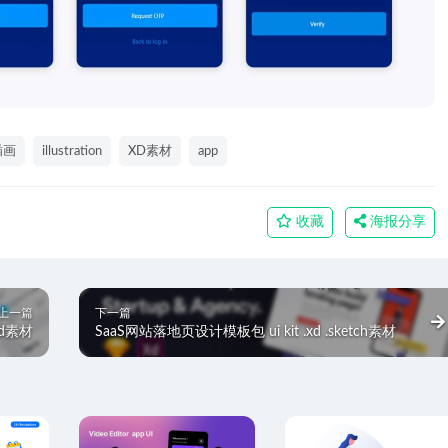
插画
illustration
XD素材
app
收藏
海报分享
上一篇
下一篇
xd素材
SaaS网站落地页设计模板包 ui kit .xd .sketch素材