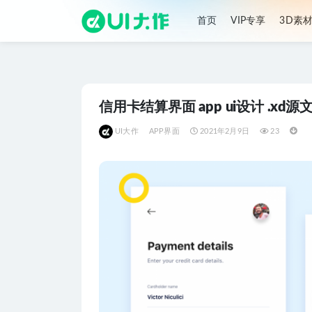
首页
VIP专享
3D素
全部
信用卡结算界面 app ui设计 .xd源
UI大作
APP界面
2021年2月9日
23