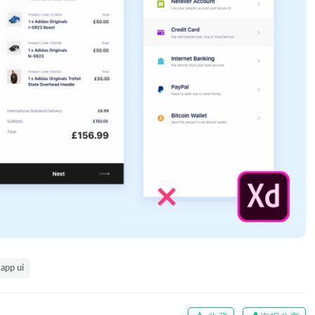
app ui