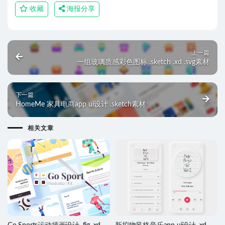
收藏
海报分享
上一篇
一组玻璃质感彩色图标 .sketch .xd .svg素材
下一篇
HomeMe 家具电商app ui设计 .sketch素材
相关文章