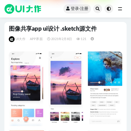
登录·注册
全部
图像共享app ui设计 .sketch源文件
UI大作
APP界面
2021年2月8日
121