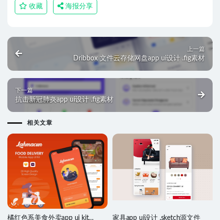
收藏
海报分享
上一篇
Dribbox 文件云存储网盘app ui设计 .fig素材
下一篇
抗击新冠肺炎app ui设计 .fig素材
相关文章
橘红色系美食外卖app ui kit
家具app ui设计 .sketch源文件