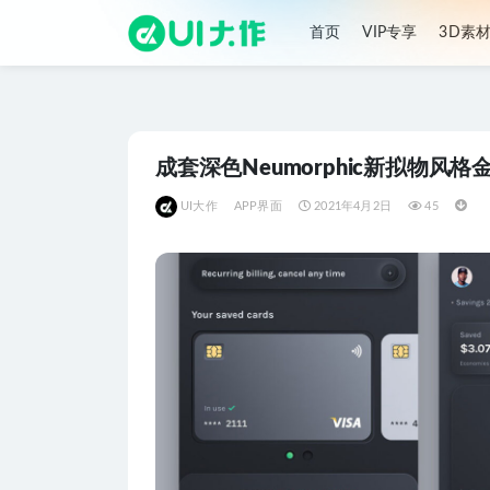
首页
VIP专享
3D素
全部
成套深色Neumorphic新拟物风格金融app
UI大作
APP界面
2021年4月2日
45