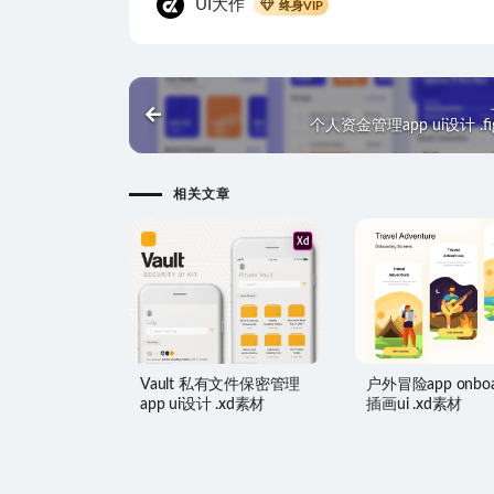
UI大作
终身VIP
个人资金管理app ui设计 .f
相关文章
Vault 私有文件保密管理
户外冒险app onboa
app ui设计 .xd素材
插画ui .xd素材