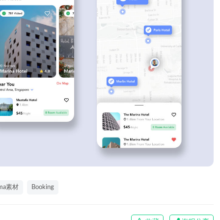
gma素材
Booking