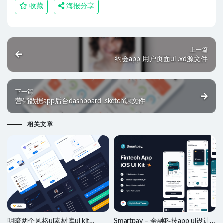
收藏
海报分享
上一篇
约会app 用户页面ui .xd源文件
下一篇
营销数据app后台dashboard .sketch源文件
相关文章
明暗两个风格ui素材库ui kit
Smartpay – 金融科技app ui设计