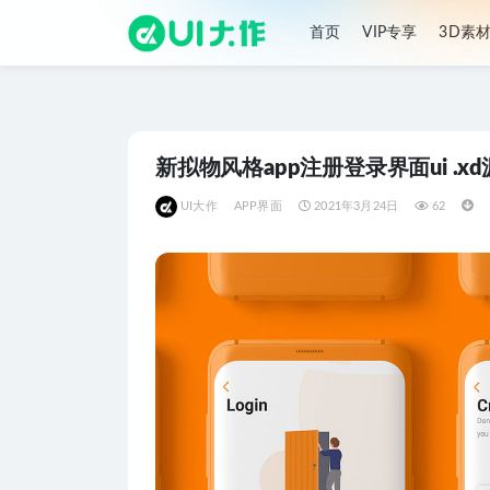
首页
VIP专享
3D素
全部
新拟物风格app注册登录界面ui .x
UI大作
APP界面
2021年3月24日
62