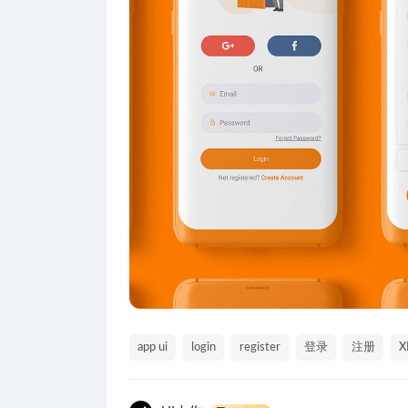
app ui
login
register
登录
注册