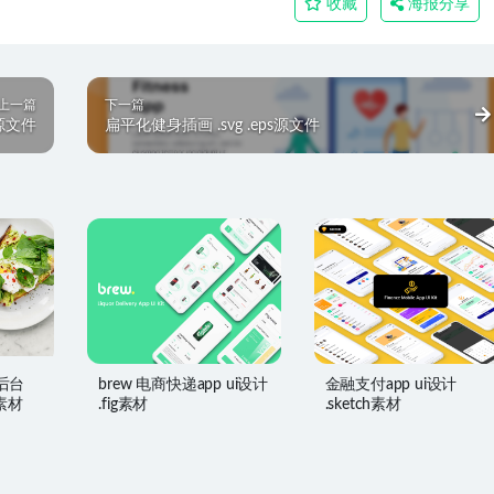
收藏
海报分享
上一篇
下一篇
d源文件
扁平化健身插画 .svg .eps源文件
后台
brew 电商快递app ui设计
金融支付app ui设计
h素材
.fig素材
.sketch素材