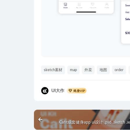
sketch素材
map
外卖
地图
order
UI大作
终身VIP
Cafit成套健身app ui设计 .psd .sketch 