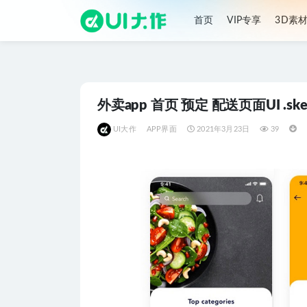
首页
VIP专享
3D素
全部
外卖app 首页 预定 配送页面UI .sk
UI大作
APP界面
2021年3月23日
39