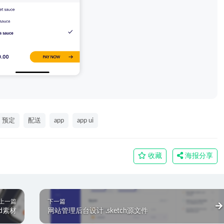
预定
配送
app
app ui
收藏
海报分享
上一篇
下一篇
.xd素材
网站管理后台设计 .sketch源文件