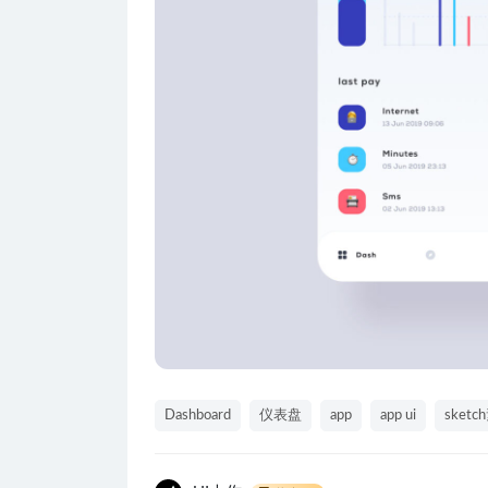
Dashboard
仪表盘
app
app ui
sketc