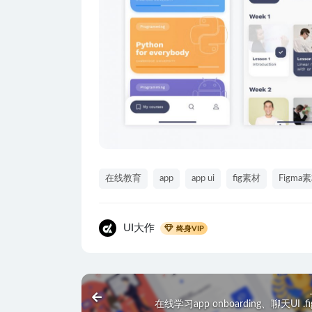
在线教育
app
app ui
fig素材
Figma
UI大作
终身VIP
在线学习app onboarding、聊天UI .f