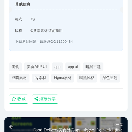
其他信息
格式
.fig
版权
©共享素材·请勿商用
下载遇到问题，请联系QQ11250484
美食
美食APP UI
app
app ui
暗黑主题
成套素材
fig素材
Figma素材
暗黑风格
深色主题
收藏
海报分享
上一篇
Food Delivery美食外卖app ui设计 .fig .sketch素材