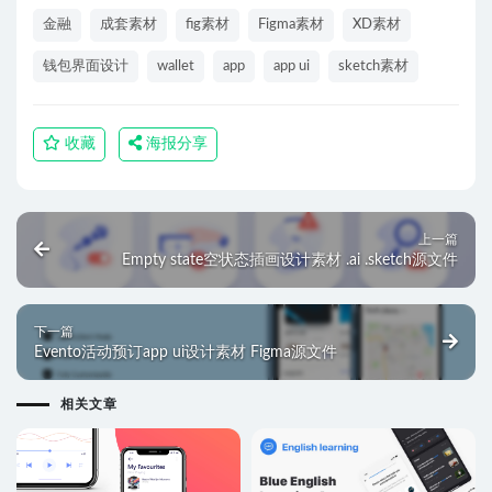
金融
成套素材
fig素材
Figma素材
XD素材
钱包界面设计
wallet
app
app ui
sketch素材
收藏
海报分享
上一篇
Empty state空状态插画设计素材 .ai .sketch源文件
下一篇
Evento活动预订app ui设计素材 Figma源文件
相关文章