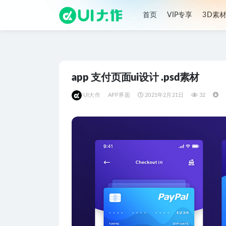
首页
VIP专享
3D素
全部
app 支付页面ui设计 .psd素材
UI大作
APP界面
2021年2月21日
32