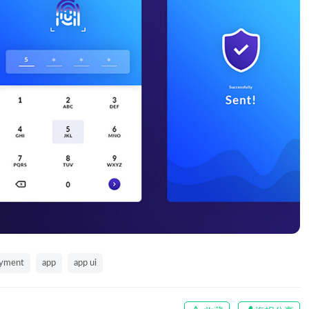
yment
app
app ui