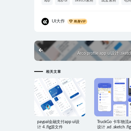
app
app ui
sketch素材
成套素材
电
UI大作
终身VIP
Arco profile app ui设计 .ske
相关文章
paypal金融支付app ui设
TruckGo 卡车物流ap
计 4 .fig源文件
设计 .xd .sketch .fig