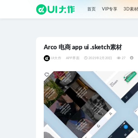
首页
VIP专享
3D素
全部
Arco 电商 app ui .sketch素材
UI大作
APP界面
2021年2月20日
27